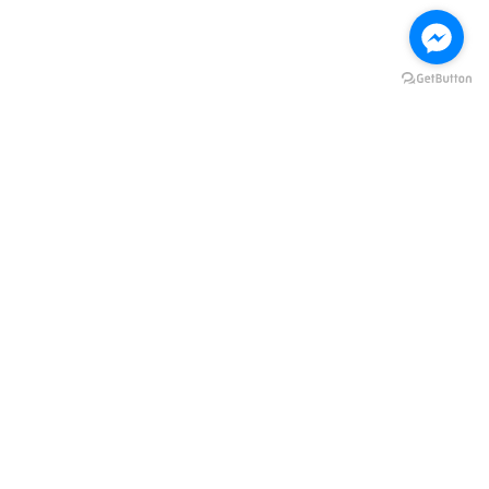
8天5晚 突尼斯奇幻之旅