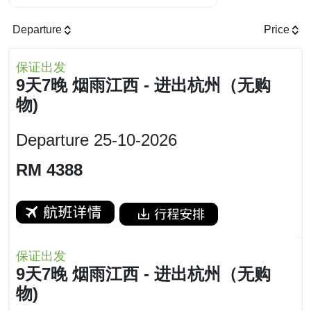
Departure
Price
保证出发
9天7晚 烟雨江西 - 进出杭州（无购
物)
Departure
25-10-2026
RM 4388
保证出发
9天7晚 烟雨江西 - 进出杭州（无购
物)