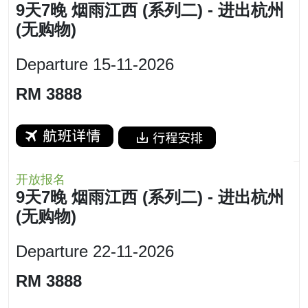
9天7晚 烟雨江西 (系列二) - 进出杭州
(无购物)
Departure
15-11-2026
RM 3888
开放报名
9天7晚 烟雨江西 (系列二) - 进出杭州
(无购物)
Departure
22-11-2026
RM 3888